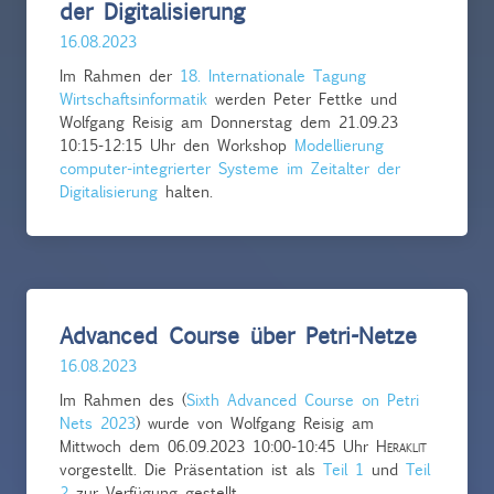
der Digitalisierung
16.08.2023
Im Rahmen der
18. Internationale Tagung
Wirtschaftsinformatik
werden Peter Fettke und
Wolfgang Reisig am Donnerstag dem 21.09.23
10:15-12:15 Uhr den Workshop
Modellierung
computer-integrierter Systeme im Zeitalter der
Digitalisierung
halten.
Advanced Course über Petri-Netze
16.08.2023
Im Rahmen des (
Sixth Advanced Course on Petri
Nets 2023
) wurde von Wolfgang Reisig am
Mittwoch dem 06.09.2023 10:00-10:45 Uhr
Heraklit
vorgestellt. Die Präsentation ist als
Teil 1
und
Teil
2
zur Verfügung gestellt.