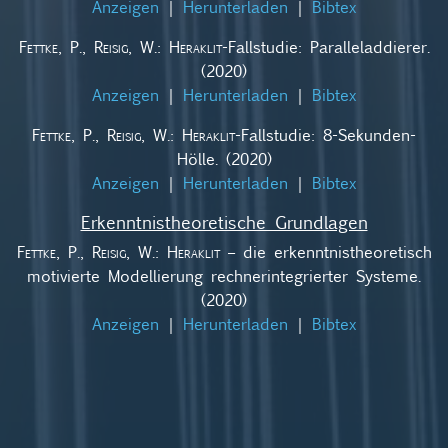
Anzeigen
|
Herunterladen
|
Bibtex
Fettke, P., Reisig, W.
:
Heraklit
-Fallstudie: Paralleladdierer.
(2020)
Anzeigen
|
Herunterladen
|
Bibtex
Fettke, P., Reisig, W.
:
Heraklit
-Fallstudie: 8-Sekunden-
Hölle. (2020)
Anzeigen
|
Herunterladen
|
Bibtex
Erkenntnistheoretische Grundlagen
Fettke, P., Reisig, W.
:
Heraklit
– die erkenntnistheoretisch
motivierte Modellierung rechnerintegrierter Systeme.
(2020)
Anzeigen
|
Herunterladen
|
Bibtex