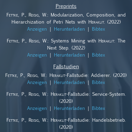
Preprints
Fettke, P., Reisig, W.
: Modularization, Composition, and
Hierarchization of Petri Nets with
Heraklit
. (2022)
Anzeigen
|
Herunterladen
|
Bibtex
Fettke, P., Reisig, W.
: Systems Mining with
Heraklit
: The
Next Step. (2022)
Anzeigen
|
Herunterladen
|
Bibtex
Fallstudien
Fettke, P., Reisig, W.
:
Heraklit
-Fallstudie: Addierer. (2020)
Anzeigen
|
Herunterladen
|
Bibtex
Fettke, P., Reisig, W.
:
Heraklit
-Fallstudie: Service-System.
(2020)
Anzeigen
|
Herunterladen
|
Bibtex
Fettke, P., Reisig, W.
:
Heraklit
-Fallstudie: Handelsbetrieb.
(2020)