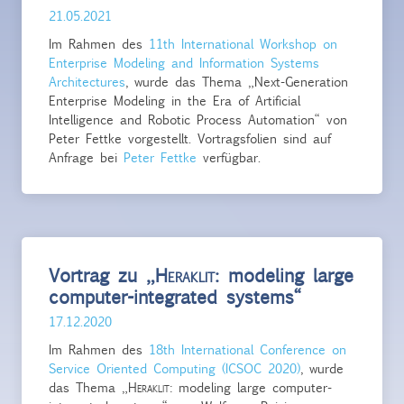
21.05.2021
Im Rahmen des
11th International Workshop on
Enterprise Modeling and Information Systems
Architectures
, wurde das Thema „Next-Generation
Enterprise Modeling in the Era of Artificial
Intelligence and Robotic Process Automation“ von
Peter Fettke vorgestellt. Vortragsfolien sind auf
Anfrage bei
Peter Fettke
verfügbar.
Vortrag zu „
Heraklit
: modeling large
computer-integrated systems“
17.12.2020
Im Rahmen des
18th International Conference on
Service Oriented Computing (ICSOC 2020)
, wurde
das Thema „
Heraklit
: modeling large computer-